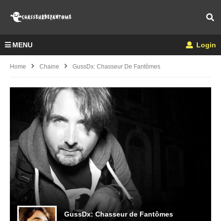
MENU
Login
Home
Chaine
GussDx: Chasseur De Fantômes
GussDx: Chasseur de Fantômes