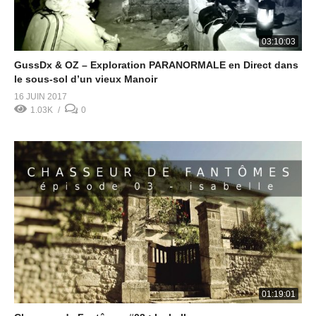
03:10:03
GussDx & OZ – Exploration PARANORMALE en Direct dans
le sous-sol d’un vieux Manoir
16 JUIN 2017
1.03K
0
01:19:01