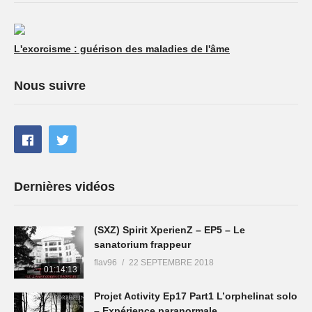
L'exorcisme : guérison des maladies de l'âme
Nous suivre
Dernières vidéos
(SXZ) Spirit XperienZ – EP5 – Le
sanatorium frappeur
flav96
22 SEPTEMBRE 2018
01:14:13
Projet Activity Ep17 Part1 L’orphelinat solo
– Expérience paranormale