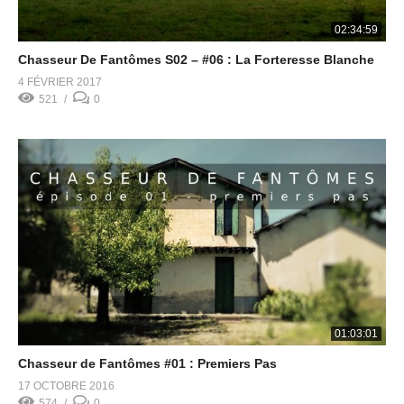
02:34:59
Chasseur De Fantômes S02 – #06 : La Forteresse Blanche
4 FÉVRIER 2017
521
0
01:03:01
Chasseur de Fantômes #01 : Premiers Pas
17 OCTOBRE 2016
574
0