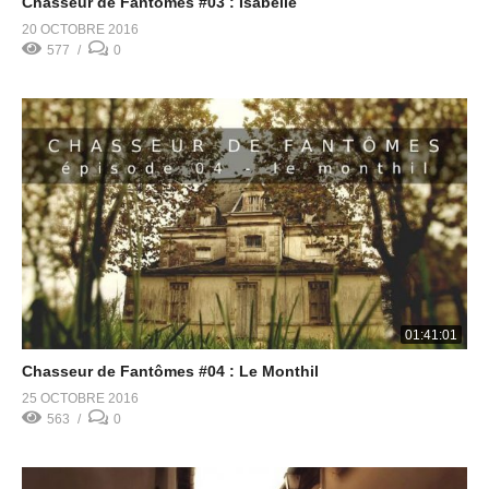
Chasseur de Fantômes #03 : Isabelle
20 OCTOBRE 2016
577
0
01:41:01
Chasseur de Fantômes #04 : Le Monthil
25 OCTOBRE 2016
563
0