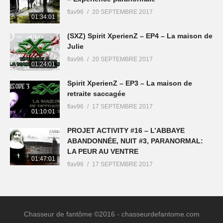
flav96
20 SEPTEMBRE 2017
01:34:01
(SXZ) Spirit XperienZ – EP4 – La maison de
Julie
flav96
20 SEPTEMBRE 2017
01:24:01
Spirit XperienZ – EP3 – La maison de
retraite saccagée
flav96
17 SEPTEMBRE 2017
01:10:01
PROJET ACTIVITY #16 – L’ABBAYE
ABANDONNÉE, NUIT #3, PARANORMAL:
LA PEUR AU VENTRE
01:47:01
flav96
17 SEPTEMBRE 2017
Chasseur de fantôme ©2016 - chasseurdefantome.com