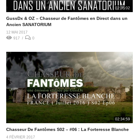
02:35:02
GussDx & OZ – Chasseur de Fantômes en Direct dans un
Ancien SANATORIUM
12 MAI 2017
917
0
02:34:59
Chasseur De Fantômes S02 – #06 : La Forteresse Blanche
4 FÉVRIER 2017