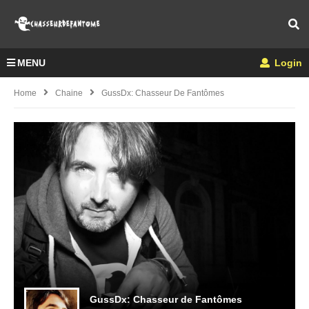
MENU
Login
Home
Chaine
GussDx: Chasseur De Fantômes
GussDx: Chasseur de Fantômes