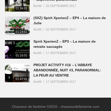
flav96
20 SEPTEMBRE 2017
01:34:01
(SXZ) Spirit XperienZ – EP4 – La maison de
Julie
flav96
20 SEPTEMBRE 2017
01:24:01
Spirit XperienZ – EP3 – La maison de
retraite saccagée
flav96
17 SEPTEMBRE 2017
01:10:01
PROJET ACTIVITY #16 – L’ABBAYE
ABANDONNÉE, NUIT #3, PARANORMAL:
LA PEUR AU VENTRE
01:47:01
flav96
17 SEPTEMBRE 2017
Chasseur de fantôme ©2016 - chasseurdefantome.com