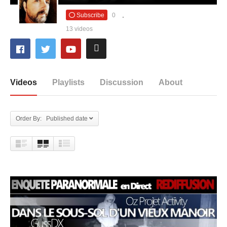
Subscribe
0
13 videos
Videos
Playlists
Discussion
About
Order By: Published date