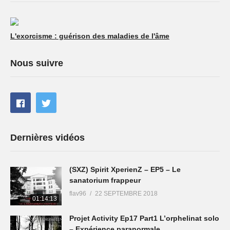
L'exorcisme : guérison des maladies de l'âme
Nous suivre
Dernières vidéos
(SXZ) Spirit XperienZ – EP5 – Le
sanatorium frappeur
flav96
22 SEPTEMBRE 2018
01:14:13
Projet Activity Ep17 Part1 L’orphelinat solo
– Expérience paranormale