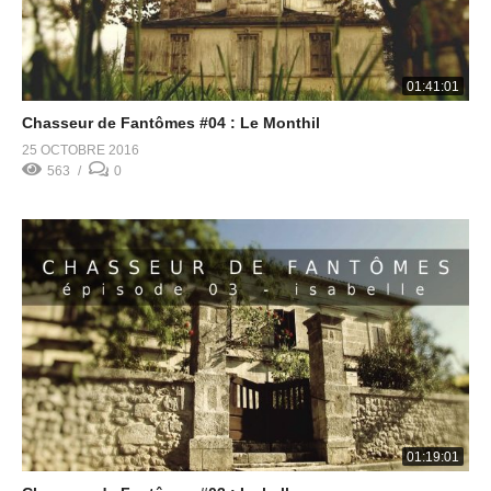
01:41:01
Chasseur de Fantômes #04 : Le Monthil
25 OCTOBRE 2016
563
0
01:19:01