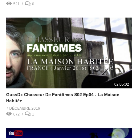
521
0
02:05:02
GussDx Chasseur De Fantômes S02 Ep04 : La Maison
Habitée
7 DÉCEMBRE 2016
672
1