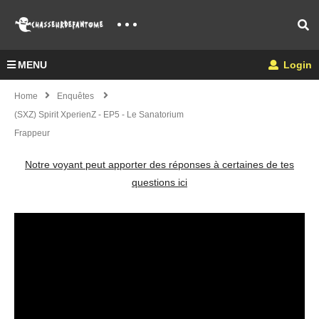
MENU
Login
Home
Enquêtes
(SXZ) Spirit XperienZ - EP5 - Le Sanatorium
Frappeur
Notre voyant peut apporter des réponses à certaines de tes
questions ici