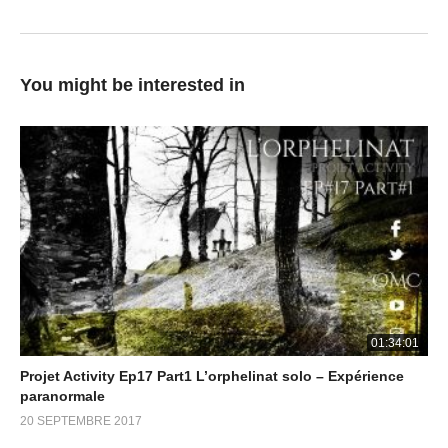
l’intégralité du bâtiment. Durant toute cette nuit d’enquêteurs les
deux groupes seront confrontés à plusieurs phénomènes,
certains seront très clairement captés par les caméras dont ils
You might be interested in
disposent. Ce lieu qui a encore des traces de son lourd passé,
semble avoir toujours entre ses murs une certaine présence.
(Visité 949 fois, 1 visites aujourd'hui)
01:34:01
Projet Activity Ep17 Part1 L’orphelinat solo – Expérience
paranormale
20 SEPTEMBRE 2017