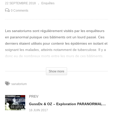
22 SEPTEMBRE 2018
Enquêtes
0 Comments
Les sanatoriums sont régulièrement visités par les enquêteurs
en paranormal puisque ces bâtiments ont un lourd passé. Ces
derniers étaient utilisés pour contenir les épidémies en isolant et
soignant les malades, atteints notamment de tuberculose. Il y a
donc eu de nombreux morts entre les murs de ces bâtiments.
Le nouvel épisode proposé par
Spirit XperienZ
se déroule dans
l’un des plus grands sanatoriums de France, qui a été construit
Show more
en 1930 pour être fermé dans les années 2000. Depuis laissé à
l’abandon, ce bâtiment déjà peu accueillant est aujourd’hui en
sanatorium
ruine.
PREV
Etant donné la superficie du lieu visité, les deux enquêteurs de
GussDx & OZ – Exploration PARANORMALE en Direct dans le sous-sol d’un vieux Manoir
Spirit XperienZ
seront accompagnés de Julie et Mika. Deux
03:10:03
16 JUIN 2017
équipes de deux vont donc être formé pour pouvoir couvrir