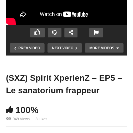
PREV VIDEO
NEXT VIDEO
MORE VIDEOS
(SXZ) Spirit XperienZ – EP5 –
Le sanatorium frappeur
100%
949 Views
8 Likes
Chasseur de Fantômes #05 : La Réole