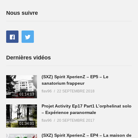
Nous suivre
Dernières vidéos
(SXZ) Spirit XperienZ – EP5 – Le
sanatorium frappeur
flav96
22 SEPTEMBRE 2018
01:14:13
Projet Activity Ep17 Part1 L’orphelinat solo
– Expérience paranormale
flav96
20 SEPTEMBRE 2017
01:34:01
(SXZ) Spirit XperienZ – EP4 – La maison de