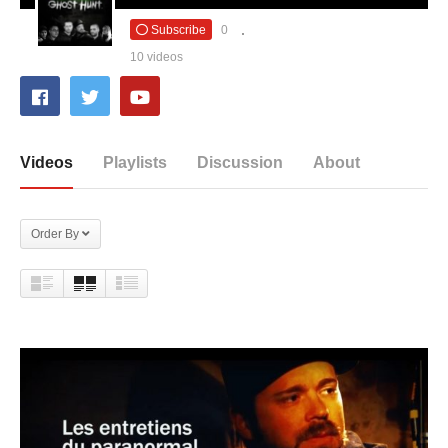
Subscribe
0
10 videos
Videos
Playlists
Discussion
About
Order By