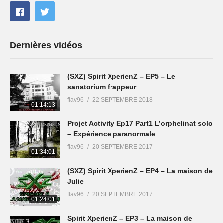
Dernières vidéos
(SXZ) Spirit XperienZ – EP5 – Le
sanatorium frappeur
flav96
22 SEPTEMBRE 2018
01:14:13
Projet Activity Ep17 Part1 L’orphelinat solo
– Expérience paranormale
flav96
20 SEPTEMBRE 2017
01:34:01
(SXZ) Spirit XperienZ – EP4 – La maison de
Julie
flav96
20 SEPTEMBRE 2017
01:24:01
Spirit XperienZ – EP3 – La maison de