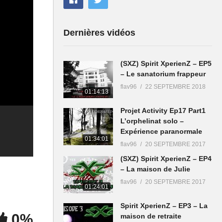
Dernières vidéos
(SXZ) Spirit XperienZ – EP5
– Le sanatorium frappeur
flav96
22 SEPTEMBRE 2018
01:14:13
Projet Activity Ep17 Part1
L’orphelinat solo –
Expérience paranormale
01:34:01
flav96
20 SEPTEMBRE 2017
(SXZ) Spirit XperienZ – EP4
– La maison de Julie
flav96
20 SEPTEMBRE 2017
01:24:01
Spirit XperienZ – EP3 – La
0%
maison de retraite
Projet Activity – Là-Haut,