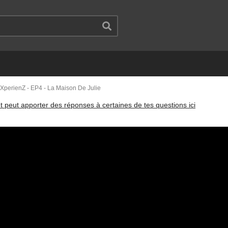
t XperienZ - EP4 - La Maison De Julie
t peut apporter des réponses à certaines de tes questions ici