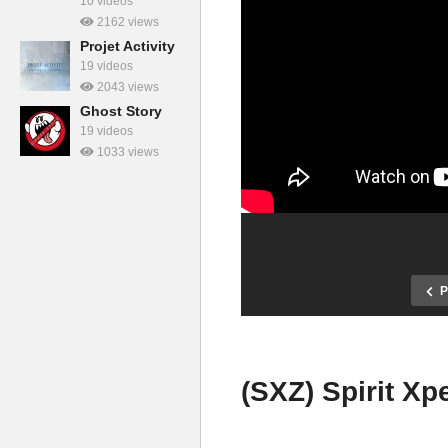
10 videos
2162 views
Projet Activity
19 videos
2043 views
Ghost Story
19 videos
1033 views
P
(SXZ) Spirit Xp
Chasseur de Fantômes #02 :
Chasseur de F