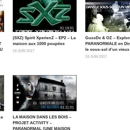
1
01:19:01
(SXZ) Spirit XperienZ – EP2 – La
GussDx & OZ – Explor
T
maison aux 1000 poupées
PARANORMALE en Dir
AU
le sous-sol d’un vieu
16 JUIN 2017
16 JUIN 2017
1
01:11:01
La
LA MAISON DANS LES BOIS –
PROJET ACTIVITY –
PARANORMAL [UNE MAISON