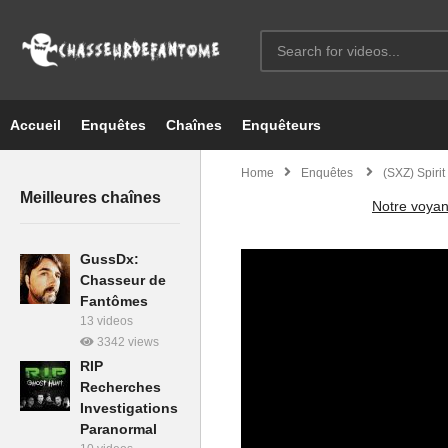
Accueil
Enquêtes
Chaînes
Enquêteurs
Home
Enquêtes
(SXZ) Spiri
Meilleures chaînes
Notre voyan
GussDx:
Chasseur de
Fantômes
13 videos
3342 views
RIP
Recherches
Investigations
Paranormal