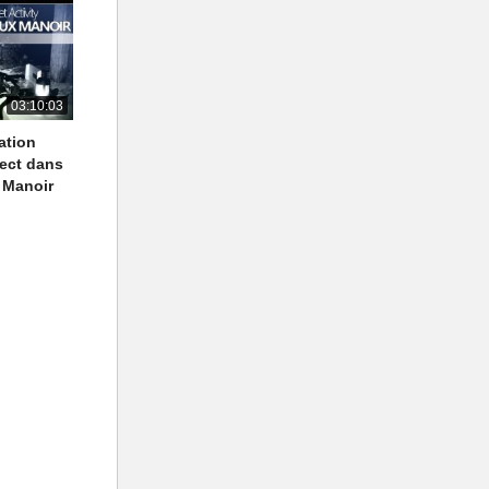
03:10:03
ation
ect dans
x Manoir