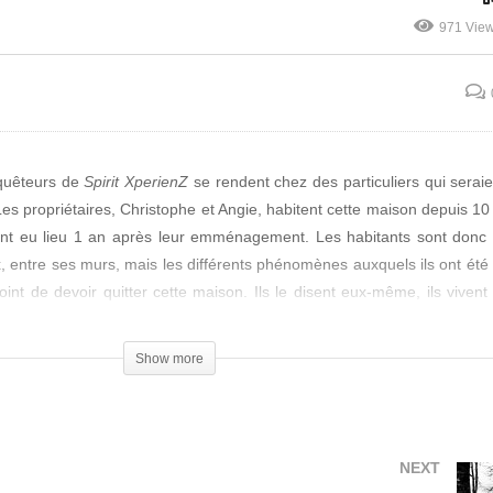
Premiers Pas
971 Vie
nquêteurs de
Spirit XperienZ
se rendent chez des particuliers qui serai
propriétaires, Christophe et Angie, habitent cette maison depuis 10 
ent eu lieu 1 an après leur emménagement. Les habitants sont donc 
, entre ses murs, mais les différents phénomènes auxquels ils ont été
oint de devoir quitter cette maison. Ils le disent eux-même, ils vivent
eut semble t-il aucun mal.
Show more
x parties, la première sera effectuée de nouveau avec le médium Phil
quêteurs. Les ressentis du médium seront très forts durant ses d
presque en danger et poussé à bout durant l’une d’entre elle. Pour 
ussi intéressants voir incroyables. Une séance Ouija va être organisé av
NEXT
 deux enquêteurs. Cette dernière aura des résultats inespérés et 