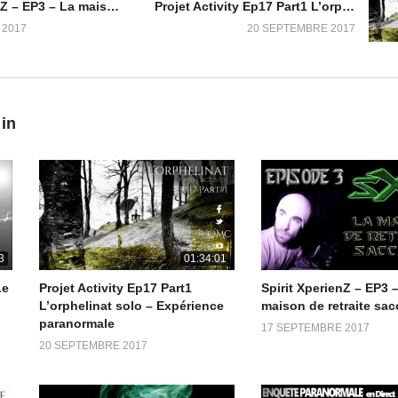
Spirit XperienZ – EP3 – La maison de retraite saccagée
Projet Activity Ep17 Part1 L’orphelinat solo – Expérience paranormale
tablie à ce moment là, avec une entité présente sur les lieux.
 2017
20 SEPTEMBRE 2017
'hui)
 in
3
01:34:01
Le
Projet Activity Ep17 Part1
Spirit XperienZ – EP3 
L’orphelinat solo – Expérience
maison de retraite sa
paranormale
17 SEPTEMBRE 2017
20 SEPTEMBRE 2017