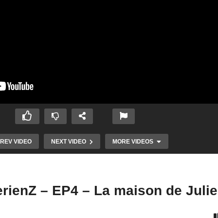
REV VIDEO
NEXT VIDEO
MORE VIDEOS
erienZ – EP4 – La maison de Julie
antômes #03 :
Chasseur de Fantômes #01 :