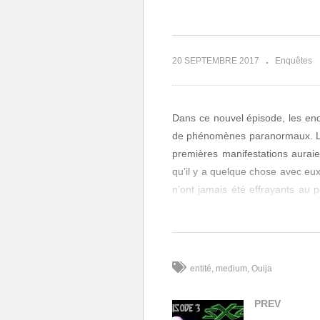
Révélations
Isabelle
20 SEPTEMBRE 2017
Enquêtes
Dans ce nouvel épisode, les e
de phénomènes paranormaux. Les 
premières manifestations aurai
qu’il y a quelque chose avec eux
n’ont jamais été effrayants au p
étrange compagnie, qui ne leur v
Cet épisode sera découpé en deu
seconde uniquement par les en
entité
medium
Ouija
séances, ce dernier sera même 
nuit les résultats seront tout a
PREV
propriétaires des lieux et les