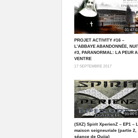
01:47:0
PROJET ACTIVITY #16 –
L’ABBAYE ABANDONNÉE, NUI
#3, PARANORMAL: LA PEUR 
VENTRE
17 SEPTEMBRE 2017
01:00:0
(SXZ) Spirit XperienZ – EP1 – 
maison seigneuriale (partie 2,
séance de Ouija)