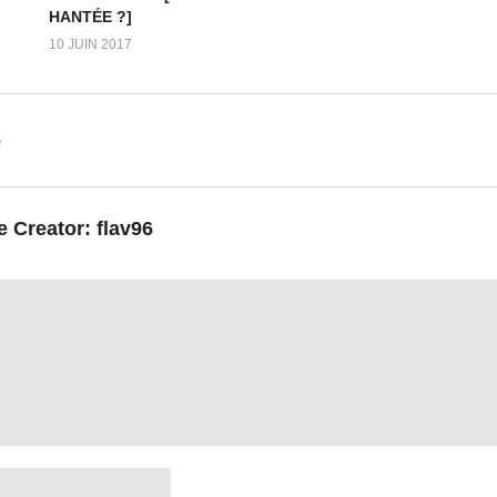
HANTÉE ?]
10 JUIN 2017
e
e Creator:
flav96