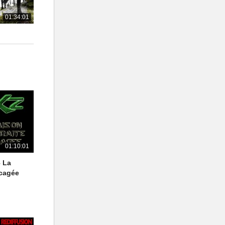
01:34:01
01:10:01
– La
ccagée