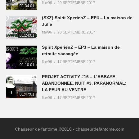
flav96
20 SEPTEMBRE 2017
01:34:01
(SXZ) Spirit XperienZ – EP4 – La maison de
Julie
flav96
20 SEPTEMBRE 2017
01:24:01
Spirit XperienZ – EP3 – La maison de
retraite saccagée
flav96
17 SEPTEMBRE 2017
01:10:01
PROJET ACTIVITY #16 – L’ABBAYE
ABANDONNÉE, NUIT #3, PARANORMAL:
LA PEUR AU VENTRE
01:47:01
flav96
17 SEPTEMBRE 2017
Chasseur de fantôme ©2016 - chasseurdefantome.com