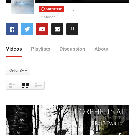
Subscribe
0
19 videos
Videos
Playlists
Discussion
About
Order By