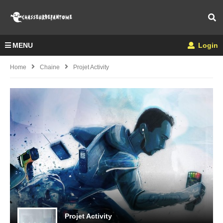
MENU
Login
Home
Chaine
Projet Activity
Projet Activity