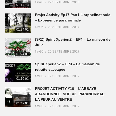
flav96
22 SEPTEMBRE 2018
01:14:13
Projet Activity Ep17 Part1 L’orphelinat solo
– Expérience paranormale
flav96
20 SEPTEMBRE 2017
01:34:01
(SXZ) Spirit XperienZ – EP4 – La maison de
Julie
flav96
20 SEPTEMBRE 2017
01:24:01
Spirit XperienZ – EP3 – La maison de
retraite saccagée
flav96
17 SEPTEMBRE 2017
01:10:01
PROJET ACTIVITY #16 – L’ABBAYE
ABANDONNÉE, NUIT #3, PARANORMAL:
LA PEUR AU VENTRE
01:47:01
flav96
17 SEPTEMBRE 2017