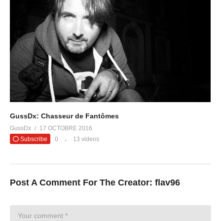
GussDx: Chasseur de Fantômes
GussDx
17 OCTOBRE 2016
Subscribe
0
13 videos
Post A Comment For The Creator:
flav96