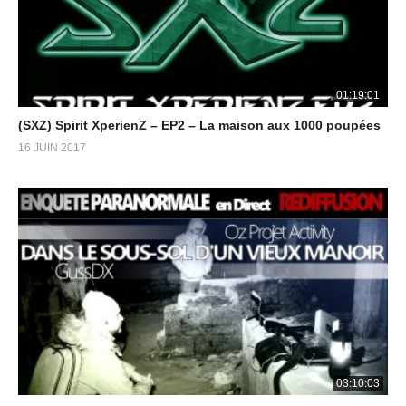
01:19:01
(SXZ) Spirit XperienZ – EP2 – La maison aux 1000 poupées
16 JUIN 2017
03:10:03