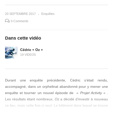
20 SEPTEMBRE 2017
Enquêtes
0 Comments
Dans cette vidéo
Cédric « Oz »
19 VIDEOS
Durant une enquête précédente, Cédric s’était rendu,
accompagné, dans un orphelinat abandonné pour y mener une
enquête et tourner un nouvel épisode de
» Projet Activity «
.
Les résultats étant nombreux,
Oz
a décidé d’investir à nouveau
ce lieu, mais cette fois-ci seul. Le bâtiment dans lequel se trouve
Cédric pour cette nuit est composé de trois étages, il est donc