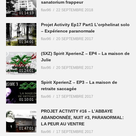
sanatorium frappeur
flav96
22 SEPTEMBRE 2018
01:14:13
Projet Activity Ep17 Part1 L’orphelinat solo
– Expérience paranormale
flav96
20 SEPTEMBRE 2017
01:34:01
(SXZ) Spirit XperienZ – EP4 – La maison de
Julie
flav96
20 SEPTEMBRE 2017
01:24:01
Spirit XperienZ – EP3 – La maison de
retraite saccagée
flav96
17 SEPTEMBRE 2017
01:10:01
PROJET ACTIVITY #16 – L’ABBAYE
ABANDONNÉE, NUIT #3, PARANORMAL:
LA PEUR AU VENTRE
01:47:01
flav96
17 SEPTEMBRE 2017