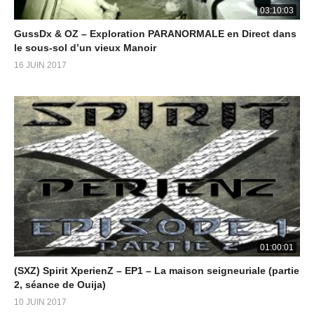
03:10:03
GussDx & OZ – Exploration PARANORMALE en Direct dans
le sous-sol d’un vieux Manoir
16 JUIN 2017
01:00:01
(SXZ) Spirit XperienZ – EP1 – La maison seigneuriale (partie
2, séance de Ouija)
10 JUIN 2017