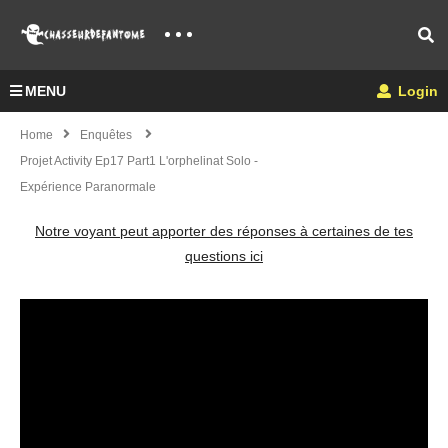
MENU
Login
Home
Enquêtes
Projet Activity Ep17 Part1 L'orphelinat Solo -
Expérience Paranormale
Notre voyant peut apporter des réponses à certaines de tes
questions ici