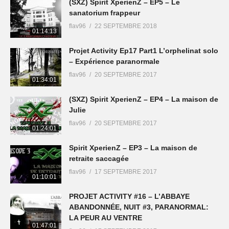
(SXZ) Spirit XperienZ – EP5 – Le
sanatorium frappeur
flav96
22 SEPTEMBRE 2018
01:14:13
Projet Activity Ep17 Part1 L’orphelinat solo
– Expérience paranormale
flav96
20 SEPTEMBRE 2017
01:34:01
(SXZ) Spirit XperienZ – EP4 – La maison de
Julie
flav96
20 SEPTEMBRE 2017
01:24:01
Spirit XperienZ – EP3 – La maison de
retraite saccagée
flav96
17 SEPTEMBRE 2017
01:10:01
PROJET ACTIVITY #16 – L’ABBAYE
ABANDONNÉE, NUIT #3, PARANORMAL:
LA PEUR AU VENTRE
01:47:01