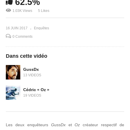
62.5%
1.03K Views
5 Likes
16 JUIN 2017
Enquêtes
0 Comments
Dans cette vidéo
GussDx
13 VIDEOS
Cédric « Oz »
19 VIDEOS
Les deux enquêteurs
GussDx
et
Oz
créateur respectif de