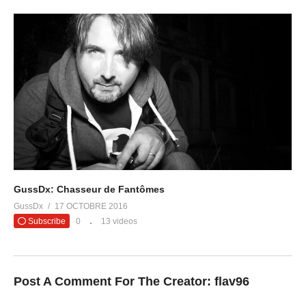
GussDx: Chasseur de Fantômes
GussDx
17 OCTOBRE 2016
Subscribe
0
13 videos
Post A Comment For The Creator:
flav96