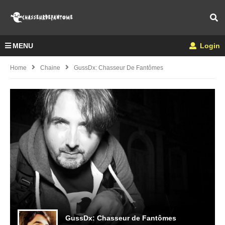
MENU
Login
Home
Chaine
GussDx: Chasseur De Fantômes
GussDx: Chasseur de Fantômes