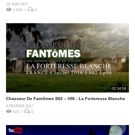
16 JUIN 2017
1.03K
0
02:34:59
Chasseur De Fantômes S02 – #06 : La Forteresse Blanche
4 FÉVRIER 2017
521
0