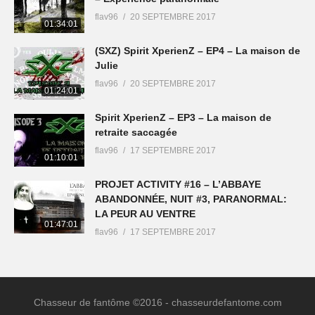
flav96
20 SEPTEMBRE 2017
01:34:01
(SXZ) Spirit XperienZ – EP4 – La maison de
Julie
flav96
20 SEPTEMBRE 2017
01:24:01
Spirit XperienZ – EP3 – La maison de
retraite saccagée
flav96
17 SEPTEMBRE 2017
01:10:01
PROJET ACTIVITY #16 – L’ABBAYE
ABANDONNÉE, NUIT #3, PARANORMAL:
LA PEUR AU VENTRE
01:47:01
flav96
17 SEPTEMBRE 2017
Chasseur de fantôme ©2016 - chasseurdefantome.com