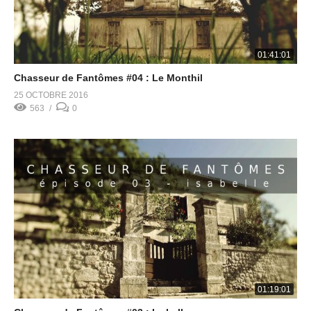
01:41:01
Chasseur de Fantômes #04 : Le Monthil
25 OCTOBRE 2016
563
0
01:19:01