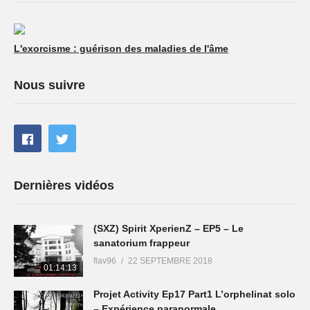
L'exorcisme : guérison des maladies de l'âme
Nous suivre
Dernières vidéos
(SXZ) Spirit XperienZ – EP5 – Le
sanatorium frappeur
flav96
22 SEPTEMBRE 2018
01:14:13
Projet Activity Ep17 Part1 L’orphelinat solo
– Expérience paranormale