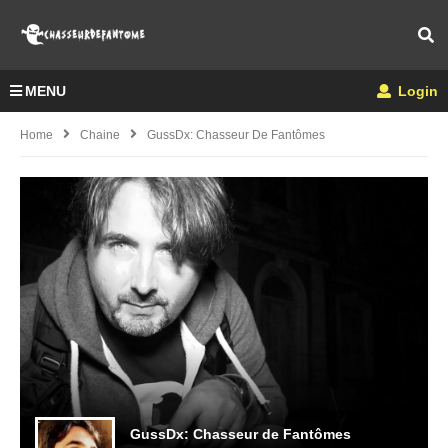
MENU
Login
Home
Chaine
GussDx: Chasseur De Fantômes
GussDx: Chasseur de Fantômes