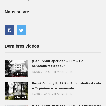
Nous suivre
Dernières vidéos
(SXZ) Spirit XperienZ – EP5 – Le
sanatorium frappeur
flav96
22 SEPTEMBRE 2018
01:14:13
Projet Activity Ep17 Part1 L’orphelinat solo
– Expérience paranormale
flav96
20 SEPTEMBRE 2017
01:34:01
(SXZ) Spirit XperienZ – EP4 – La maison de