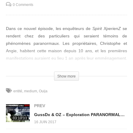
0 Comments
Dans ce nouvel épisode, les enquêteurs de
Spirit XperienZ
se
rendent chez des particuliers qui seraient témoins de
phénomènes paranormaux. Les propriétaires, Christophe et
Angie, habitent cette maison depuis 10 ans, et les premières
manifestations auraient eu lieu 1 an après leur emménagement.
Les habitants sont donc conscients qu’il y a quelque chose avec
eux, entre ses murs, mais les différents phénomènes auxquels
Show more
ils ont été confrontés n’ont jamais été effrayants au point de
devoir quitter cette maison. Ils le disent eux-même, ils vivent
entité
medium
Ouija
avec cette étrange compagnie, qui ne leur veut semble t-il
aucun mal.
PREV
GussDx & OZ – Exploration PARANORMALE en Direct dans le sous-sol d’un vieux Manoir
Cet épisode sera découpé en deux parties, la première sera
03:10:03
16 JUIN 2017
effectuée de nouveau avec le médium Philippe, et la seconde
uniquement par les enquêteurs. Les ressentis du médium