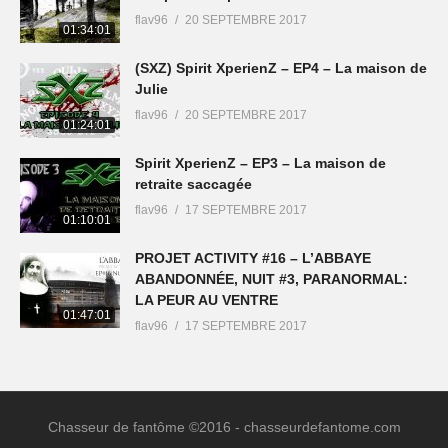
flav96
20 SEPTEMBRE 2017
01:34:01
(SXZ) Spirit XperienZ – EP4 – La maison de
Julie
flav96
20 SEPTEMBRE 2017
01:24:01
Spirit XperienZ – EP3 – La maison de
retraite saccagée
flav96
17 SEPTEMBRE 2017
01:10:01
PROJET ACTIVITY #16 – L’ABBAYE
ABANDONNÉE, NUIT #3, PARANORMAL:
LA PEUR AU VENTRE
01:47:01
flav96
17 SEPTEMBRE 2017
Chasseur de fantôme ©2016 - chasseurdefantome.com