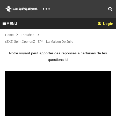
MENU
Login
Home
Enquêtes
(SXZ) Spirit XperienZ - EP4 - La Maison De Julie
Notre voyant peut apporter des réponses à certaines de tes
questions ici