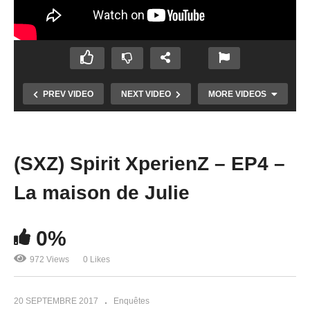
PREV VIDEO
NEXT VIDEO
MORE VIDEOS
(SXZ) Spirit XperienZ – EP4 –
La maison de Julie
0%
972 Views
0 Likes
Chasseur de Fantômes #05 : La Réole
20 SEPTEMBRE 2017
Enquêtes