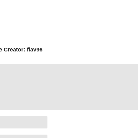
e Creator:
flav96