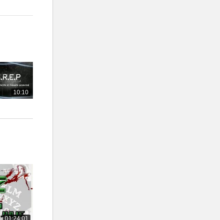
r une sorte
a présence
 lui. Il ne
yse afin de
nts tout au
10:10
hante cette
01:24:01