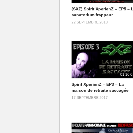
(SXZ) Spirit XperienZ – EP5 – 
sanatorium frappeur
22 SEPTEMBRE 2018
01:10:0
Spirit XperienZ – EP3 – La
maison de retraite saccagée
17 SEPTEMBRE 2017