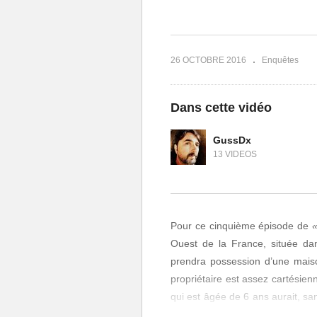
Révélations
Isabelle
26 OCTOBRE 2016
Enquêtes
Dans cette vidéo
GussDx
13 VIDEOS
Pour ce cinquième épisode de
«
Ouest de la France, située dan
prendra possession d’une maiso
propriétaire est assez cartésienn
qui est âgée de 6 ans aurait, sa
« protéger sa chambre des fa