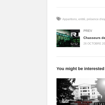
genre de présences se serait rap
de « nettoyage ».
Apparitions
entité
présence d'esp
Les manifestations se sont pou
d’esprits a contacté
GussDX
. I
PREV
s’agit pas d’une simple investi
permettre d’aider une famille o
26 OCTOBRE 2
52:52
long de cette nuit d’enquête, et
maison qui semble pourtant nor
(Visité 511 fois, 1 visites aujourd'
You might be interested
01:14:1