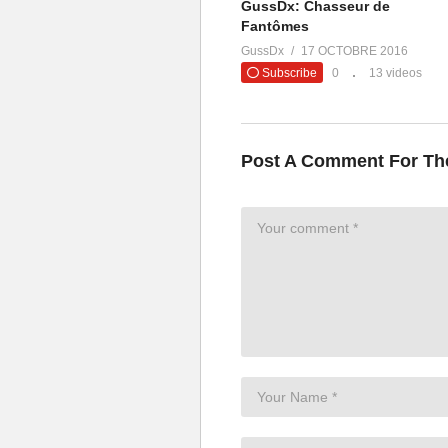
GussDx: Chasseur de
Fantômes
GussDx
17 OCTOBRE 2016
Subscribe
0
13 videos
Post A Comment For Th