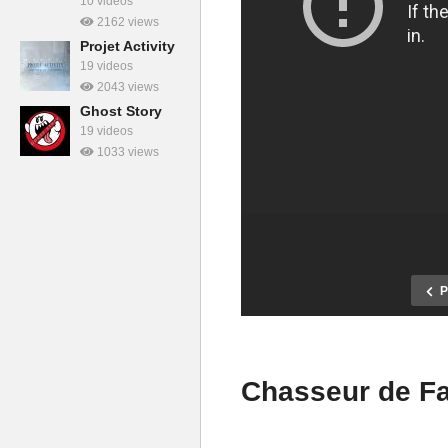
10 videos
2162 views
Projet Activity
19 videos
2043 views
Ghost Story
19 videos
1033 views
P
Chasseur de Fa
Chasseur de Fantômes #02 :
Chasseur de F