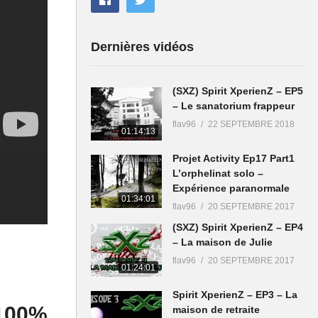
Dernières vidéos
(SXZ) Spirit XperienZ – EP5
– Le sanatorium frappeur
flav96
22 SEPTEMBRE 2018
01:14:13
Projet Activity Ep17 Part1
L’orphelinat solo –
Expérience paranormale
01:34:01
flav96
20 SEPTEMBRE 2017
(SXZ) Spirit XperienZ – EP4
– La maison de Julie
flav96
20 SEPTEMBRE 2017
01:24:01
Spirit XperienZ – EP3 – La
100%
maison de retraite
Projet Activity – Là-Haut,