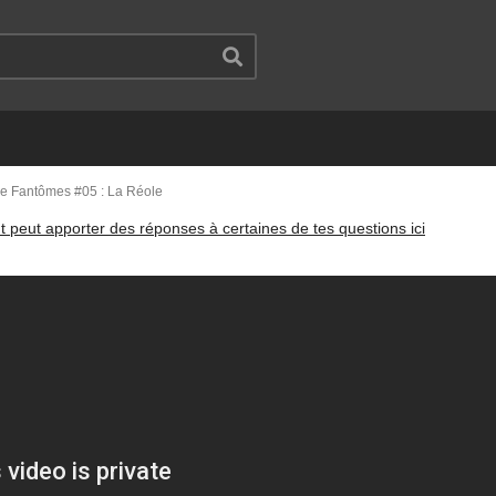
e Fantômes #05 : La Réole
t peut apporter des réponses à certaines de tes questions ici