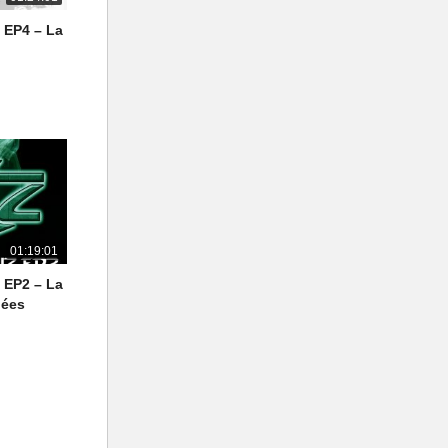
– EP4 – La
01:19:01
– EP2 – La
pées