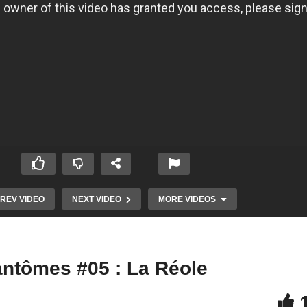
REV VIDEO
NEXT VIDEO
MORE VIDEOS
ntômes #05 : La Réole
antômes #03 :
Chasseur de Fantômes #01 :