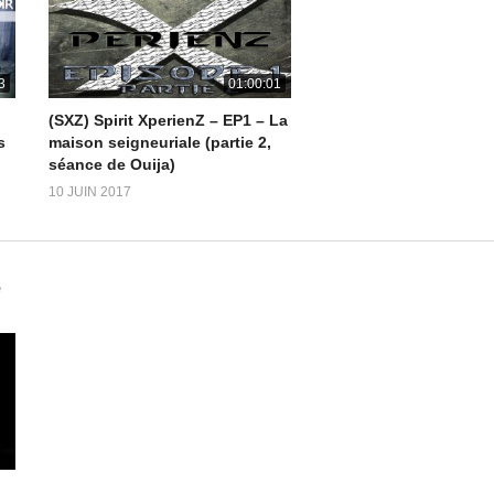
3
01:00:01
(SXZ) Spirit XperienZ – EP1 – La
s
maison seigneuriale (partie 2,
séance de Ouija)
10 JUIN 2017
e