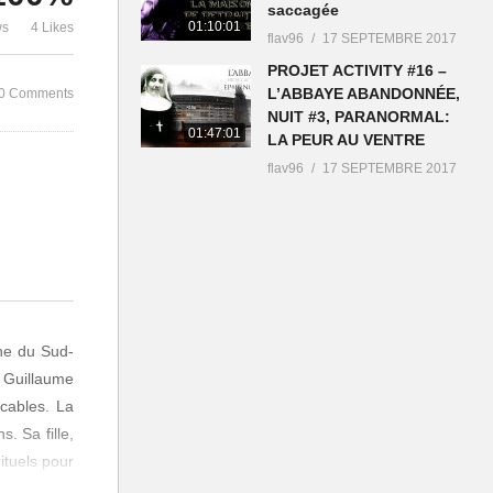
saccagée
Chapter #1
Le manoir ab
01:10:01
ws
4 Likes
flav96
17 SEPTEMBRE 2017
PROJET ACTIVITY #16 –
L’ABBAYE ABANDONNÉE,
0 Comments
NUIT #3, PARANORMAL:
01:47:01
LA PEUR AU VENTRE
flav96
17 SEPTEMBRE 2017
ne du Sud-
 Guillaume
cables. La
. Sa fille,
ituels pour
essentir ce