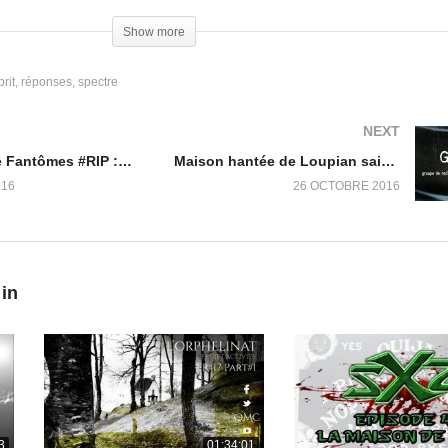
idement inquiété de la situation, et aurait d’ailleurs décidé d’effectue
Show more
rit
réponses
spectre
rsuivies et c’est pour cela que la mère de famille, persuadée de l
l va donc mener son enquête, mais dans un contexte plutôt inédit pour
NEXT
gation à la recherche de frissons, mais surtout d’effectuer une anal
Chasseurs de Fantômes #RIP : Le manoir de Tertres
Maison hantée de Loupian saison 1 episode 1
u du moins tenter d’apporter des réponses. Les résultats seront prése
016
26 OCTOBRE 2016
 au terme de celle-ci, il est difficile d’affirmer qu’aucune entité ne 
male.
hui)
 in
3
01:34:01