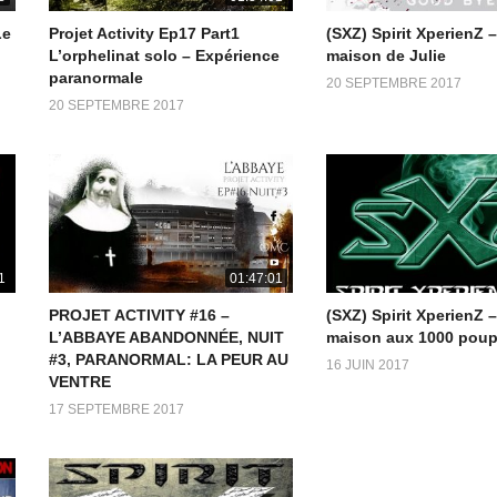
Le
Projet Activity Ep17 Part1
(SXZ) Spirit XperienZ 
L’orphelinat solo – Expérience
maison de Julie
paranormale
20 SEPTEMBRE 2017
20 SEPTEMBRE 2017
1
01:47:01
PROJET ACTIVITY #16 –
(SXZ) Spirit XperienZ 
L’ABBAYE ABANDONNÉE, NUIT
maison aux 1000 pou
#3, PARANORMAL: LA PEUR AU
16 JUIN 2017
VENTRE
17 SEPTEMBRE 2017