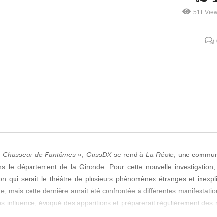
Premiers Pas
511 Vie
 Chasseur de Fantômes »
,
GussDX
se rend à
La Réole
, une commu
s le département de la Gironde. Pour cette nouvelle investigation,
n qui serait le théâtre de plusieurs phénomènes étranges et inexpli
e, mais cette dernière aurait été confrontée à différentes manifestations
ns influence, évoqué des apparitions et préparerait régulièrement des r
ntômes »
. La nounou de cette petite fille qui aurait les capacités de r