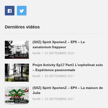
Dernières vidéos
(SXZ) Spirit XperienZ – EP5 – Le
sanatorium frappeur
flav96
22 SEPTEMBRE 2018
01:14:13
Projet Activity Ep17 Part1 L’orphelinat solo
– Expérience paranormale
flav96
20 SEPTEMBRE 2017
01:34:01
(SXZ) Spirit XperienZ – EP4 – La maison de
Julie
flav96
20 SEPTEMBRE 2017
01:24:01