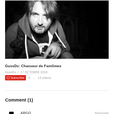
GussDx: Chasseur de Fantômes
GussDx
17 OCTOBRE 2016
Subscribe
0
13 videos
Comment (
1
)
ARGO
Répondre