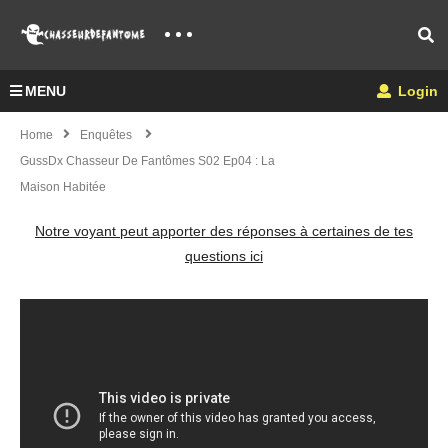
MENU
Login
Home
Enquêtes
GussDx Chasseur De Fantômes S02 Ep04 : La
Maison Habitée
Notre voyant peut apporter des réponses à certaines de tes
questions ici