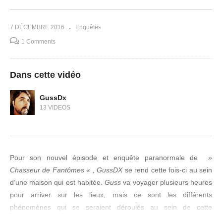
7 DÉCEMBRE 2016
Enquêtes
1 Comments
Dans cette vidéo
GussDx
13 VIDEOS
Pour son nouvel épisode et enquête paranormale de
»
Chasseur de Fantômes « ,
GussDX
se rend cette fois-ci au sein
d’une maison qui est habitée.
Guss
va voyager plusieurs heures
pour arriver sur les lieux, mais ce sont les différents
phénomènes qui se seraient déroulés au sein de cette
demeure, qui l’ont poussé à faire tout ce chemin pour mener