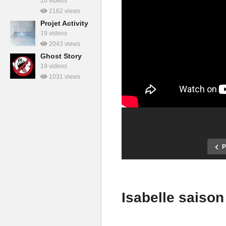
10 videos
2162 views
Projet Activity
19 videos
2043 views
Ghost Story
19 videos
1031 views
P
Isabelle saison
Chasseur de Fantômes #02 :
Chasseur de F