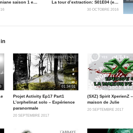
La prison d’Aniane saison 1 episode 3
La tour d’extraction: S01E04 (enquête paranormal) – Ghost Story
016
30 OCTOBRE 2016
 in
3
01:34:01
Le
Projet Activity Ep17 Part1
(SXZ) Spirit XperienZ 
L’orphelinat solo – Expérience
maison de Julie
paranormale
20 SEPTEMBRE 2017
20 SEPTEMBRE 2017