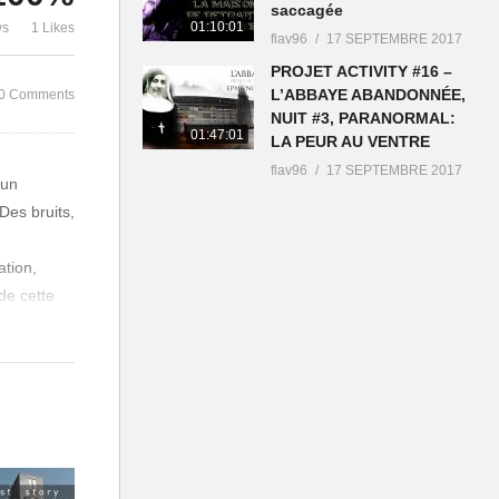
saccagée
Chapter #1
Le manoir ab
01:10:01
ws
1 Likes
flav96
17 SEPTEMBRE 2017
PROJET ACTIVITY #16 –
L’ABBAYE ABANDONNÉE,
0 Comments
NUIT #3, PARANORMAL:
01:47:01
LA PEUR AU VENTRE
flav96
17 SEPTEMBRE 2017
 un
Des bruits,
ation,
de cette
ssible
eux-ci
 dans la