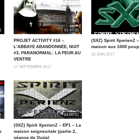
1
01:47:01
PROJET ACTIVITY #16 –
(SXZ) Spirit XperienZ 
L’ABBAYE ABANDONNÉE, NUIT
maison aux 1000 pou
#3, PARANORMAL: LA PEUR AU
16 JUIN 2017
VENTRE
17 SEPTEMBRE 2017
3
01:00:01
(SXZ) Spirit XperienZ – EP1 – La
s
maison seigneuriale (partie 2,
séance de Ouija)