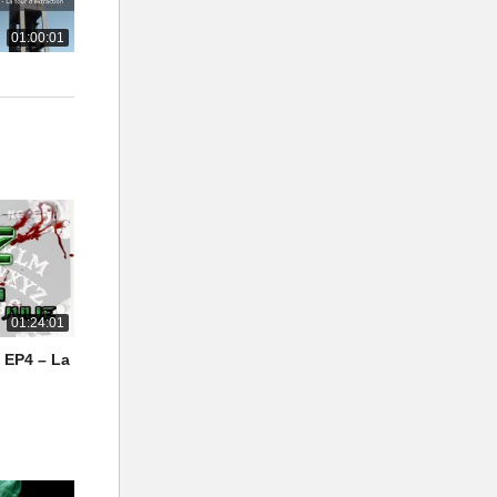
01:00:01
01:24:01
– EP4 – La