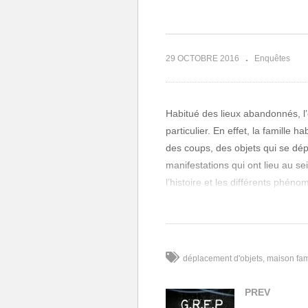
Révélations
Isabelle
29 OCTOBRE 2016
Enquêtes
Habitué des lieux abandonnés, l
particulier. En effet, la famille
des coups, des objets qui se dép
manifestations qui ont lieu au se
l’histoire et les différents phén
nuit d’enquête.
Les 3 enquêteurs, en compagnie d
entité errant dans cette maison
déplacement d'objets
maison fam
seront essentiellement des PVE e
façon dont il est réalisé, ce qui
PREV
(Visité 100 fois, 1 visites aujourd