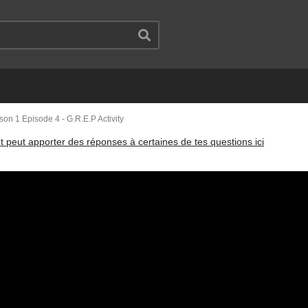
son 1 Episode 4 - G.R.E.P Activity
t peut apporter des réponses à certaines de tes questions ici