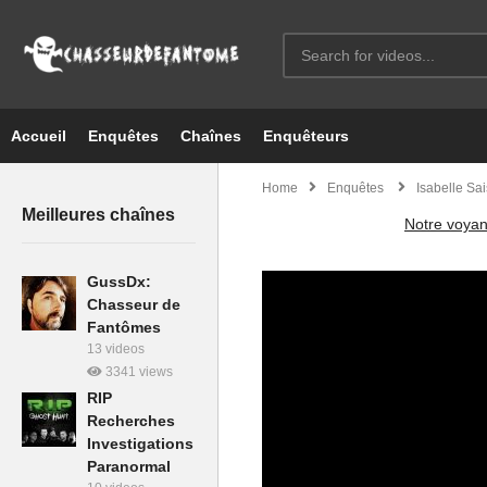
Accueil
Enquêtes
Chaînes
Enquêteurs
Home
Enquêtes
Isabelle Sai
Meilleures chaînes
Notre voyan
GussDx:
Chasseur de
Fantômes
13 videos
3341 views
RIP
Recherches
Investigations
Paranormal