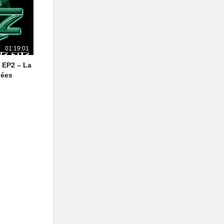
01:19:01
– EP2 – La
pées