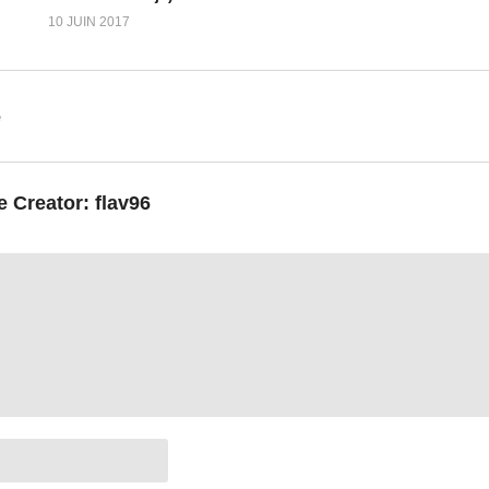
10 JUIN 2017
e
e Creator:
flav96