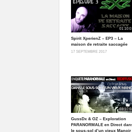
01:10:0
Spirit XperienZ – EP3 – La
maison de retraite saccagée
17 SEPTEMBRE 2017
03:10:0
GussDx & OZ – Exploration
PARANORMALE en Direct dan
le sous-sol d’un vieux Manoir