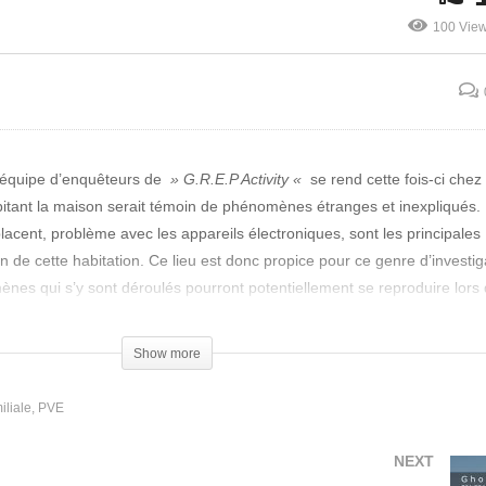
Premiers Pas
100 Vie
’équipe d’enquêteurs de
» G.R.E.P Activity «
se rend cette fois-ci chez
 habitant la maison serait témoin de phénomènes étranges et inexpliqués. 
lacent, problème avec les appareils électroniques, sont les principales
in de cette habitation. Ce lieu est donc propice pour ce genre d’investig
omènes qui s’y sont déroulés pourront potentiellement se reproduire lors 
Show more
e l’habitante des lieux vont tenter de rentrer en contact avec cette po
. Quelques phénomènes se manifesteront durant cette nuit d’enquête, c
iliale
PVE
ntendus avec la spirit box. Cet épisode sera en tout cas très immersif
 est un énorme plus pour le spectateur.
NEXT
'hui)