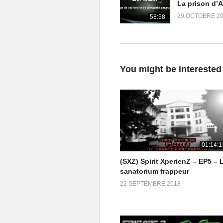
29 OCTOBRE 2
58:58
You might be interested
01:14:1
(SXZ) Spirit XperienZ – EP5 – 
sanatorium frappeur
22 SEPTEMBRE 2018