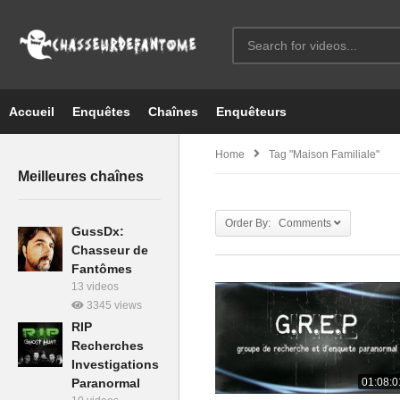
Accueil
Enquêtes
Chaînes
Enquêteurs
Home
Tag "maison Familiale"
Meilleures chaînes
Order By: Comments
GussDx:
Chasseur de
Fantômes
13 videos
3345 views
RIP
Recherches
Investigations
Paranormal
01:08:0