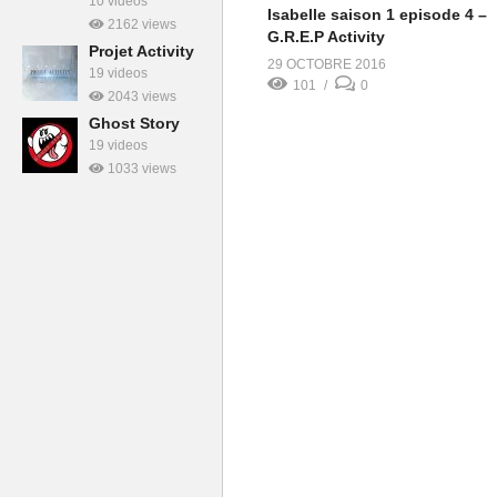
10 videos
Isabelle saison 1 episode 4 –
2162 views
G.R.E.P Activity
Projet Activity
29 OCTOBRE 2016
19 videos
101
0
2043 views
Ghost Story
19 videos
1033 views