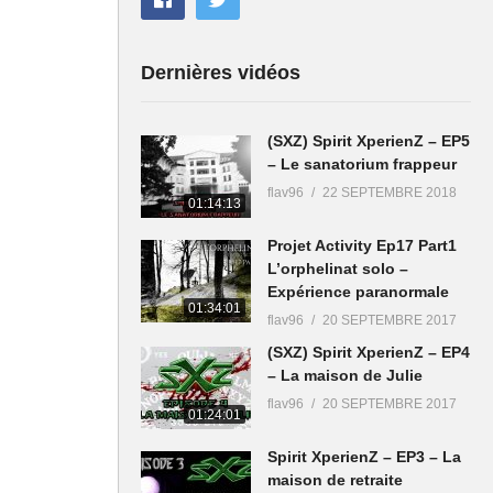
Dernières vidéos
(SXZ) Spirit XperienZ – EP5
– Le sanatorium frappeur
flav96
22 SEPTEMBRE 2018
01:14:13
Projet Activity Ep17 Part1
L’orphelinat solo –
Expérience paranormale
01:34:01
flav96
20 SEPTEMBRE 2017
(SXZ) Spirit XperienZ – EP4
– La maison de Julie
flav96
20 SEPTEMBRE 2017
01:24:01
Spirit XperienZ – EP3 – La
maison de retraite